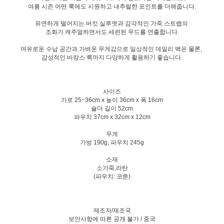
여름 시즌 어떤 룩에도 시원하고 내추럴한 포인트를 더해줍니다.
유연하게 떨어지는 버킷 실루엣과 감각적인 가죽 스트랩의
조화가 캐주얼하면서도 세련된 무드를 연출합니다.
여유로운 수납 공간과 가벼운 무게감으로 일상적인 데일리 백은 물론,
감성적인 바캉스 룩까지 다양하게 활용하기 좋습니다.
사이즈
가로 25~36cm x 높이 36cm x 폭 16cm
숄더 길이 52cm
파우치 37cm x 32cm x 12cm
무게
가방 190g, 파우치 245g
소재
소가죽,라탄
(파우치: 코튼)
제조자/제조국
보안사항에 따른 공개 불가 / 중국