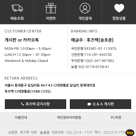
배송조회
이벤트
개인결제
찜한상품
CUSTOMER CENTER
BANKING INFO
게시판 or 카카오톡
예금주 : 후즈백[송호준]
MON-FRI 10:00am ~ 5:00pm
국민은행 933901-01-113978
LUNCH 12:30pm ~ 01:30pm
신한은행 110-291-440785
Weekend & Holiday Closed
우리은행 1002-247-947982
농협 302-0179-6739-41
RETURN ADDRESS
서울시 동대문구 답십리동 467-43 CJ대한통운 답십리 청계대리점
후즈백 CJ대한통운(1588-1255)
후즈백 공지사항
Q & A 게시판
|
|
이용안내
개인정보처리방침
PC버젼
송호준
상점명 : 후즈백
대표 :
대표전화 : 02) 2214 - 7741
팩스 : 02)2214-7740