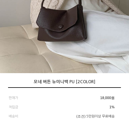
모네 버튼 뉴미니백 PU [2COLOR]
18,000
원
판매가
1%
적립금
(조건)
배송비
5만원이상 무료배송