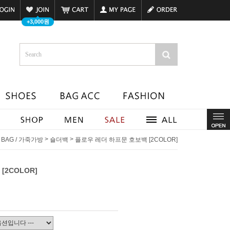
+3,000원
>
>
T BAG / 가죽가방
숄더백
플로우 레더 하프문 호보백 [2COLOR]
[2COLOR]