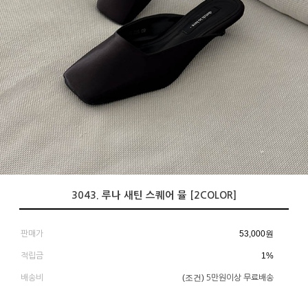
3043. 루나 새틴 스퀘어 뮬 [2COLOR]
53,000
원
판매가
1%
적립금
(조건)
배송비
5만원이상 무료배송