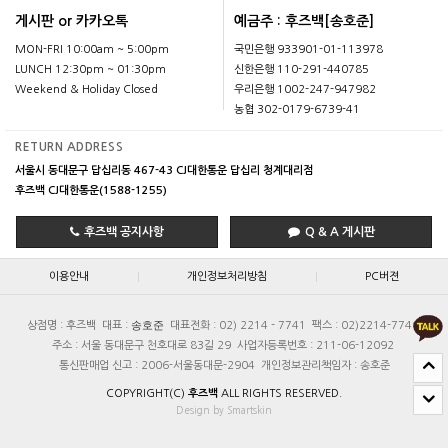
게시판 or 카카오톡
예금주 : 후즈백[송호준]
MON-FRI 10:00am ~ 5:00pm
국민은행 933901-01-113978
LUNCH 12:30pm ~ 01:30pm
신한은행 110-291-440785
Weekend & Holiday Closed
우리은행 1002-247-947982
농협 302-0179-6739-41
RETURN ADDRESS
서울시 동대문구 답십리동 467-43 CJ대한통운 답십리 청계대리점
후즈백 CJ대한통운(1588-1255)
후즈백 공지사항
Q & A 게시판
|
|
이용안내
개인정보처리방침
PC버젼
송호준
상점명 : 후즈백
대표 :
대표전화 : 02) 2214 - 7741
팩스 : 02)2214-7740
주소 : 서울 동대문구 천호대로 83길 29
사업자등록번호 : 211-06-12092
통신판매업 신고 : 2006-서울동대문-2904
개인정보관리책임자 : 송호준
COPYRIGHT(C)
후즈백
ALL RIGHTS RESERVED.