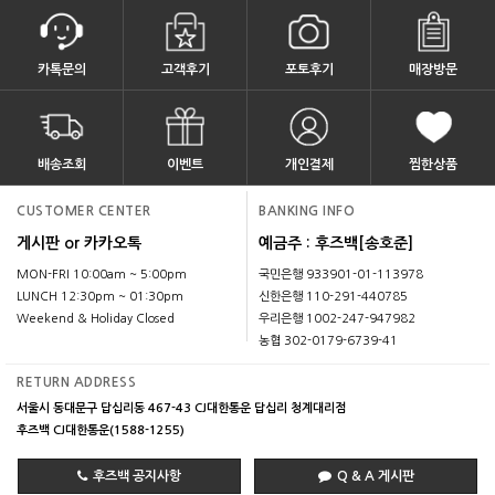
카톡문의
고객후기
포토후기
매장방문
배송조회
이벤트
개인결제
찜한상품
CUSTOMER CENTER
BANKING INFO
게시판 or 카카오톡
예금주 : 후즈백[송호준]
MON-FRI 10:00am ~ 5:00pm
국민은행 933901-01-113978
LUNCH 12:30pm ~ 01:30pm
신한은행 110-291-440785
Weekend & Holiday Closed
우리은행 1002-247-947982
농협 302-0179-6739-41
RETURN ADDRESS
서울시 동대문구 답십리동 467-43 CJ대한통운 답십리 청계대리점
후즈백 CJ대한통운(1588-1255)
후즈백 공지사항
Q & A 게시판