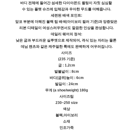
바디 전체에 들어간 섬세한 다이아몬드 퀼팅이 자칫 심심할
수 있는 플랫 슈즈에 입체감과 우아한 무드를 더해줍니다.
세련된 배색 포인트:
앞코 부분에 더해진 블랙 팁 배색(아이보리 컬러 기준)과 앙증맞은
리본 디테일이 여성스러우면서도 깔끔한 인상을 완성합니다.
데일리 웨어의 정석:
낮은 굽과 부드러운 실루엣으로 제작되어, 격식 있는 자리는 물론
데님 팬츠와 같은 캐주얼한 룩에도 완벽하게 어우러집니다.
사이즈
(235 기준)
굽 : 1.2cm
발볼넓이 : 8cm
바디(굽위)높이 : 6cm
발길이 : 24cm
무게 (a shoe/weight) 180g
사이즈팁
230~250 size
색상
블랙,아이보리
소재
인조가죽