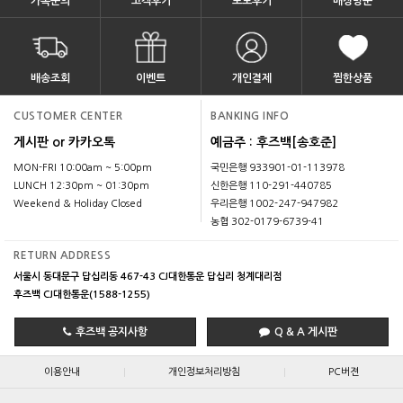
카톡문의
고객후기
포토후기
매장방문
배송조회
이벤트
개인결제
찜한상품
CUSTOMER CENTER
BANKING INFO
게시판 or 카카오톡
예금주 : 후즈백[송호준]
MON-FRI 10:00am ~ 5:00pm
국민은행 933901-01-113978
LUNCH 12:30pm ~ 01:30pm
신한은행 110-291-440785
Weekend & Holiday Closed
우리은행 1002-247-947982
농협 302-0179-6739-41
RETURN ADDRESS
서울시 동대문구 답십리동 467-43 CJ대한통운 답십리 청계대리점
후즈백 CJ대한통운(1588-1255)
후즈백 공지사항
Q & A 게시판
|
|
이용안내
개인정보처리방침
PC버젼