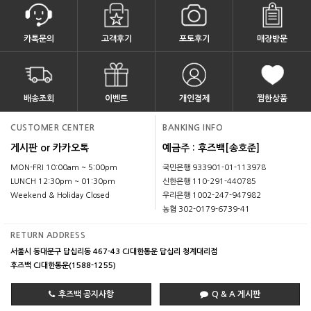
카톡문의
고객후기
포토후기
매장방문
배송조회
이벤트
개인결제
찜한상품
CUSTOMER CENTER
BANKING INFO
게시판 or 카카오톡
예금주 : 후즈백[송호준]
MON-FRI 10:00am ~ 5:00pm
국민은행 933901-01-113978
LUNCH 12:30pm ~ 01:30pm
신한은행 110-291-440785
Weekend & Holiday Closed
우리은행 1002-247-947982
농협 302-0179-6739-41
RETURN ADDRESS
서울시 동대문구 답십리동 467-43 CJ대한통운 답십리 청계대리점
후즈백 CJ대한통운(1588-1255)
후즈백 공지사항
Q & A 게시판