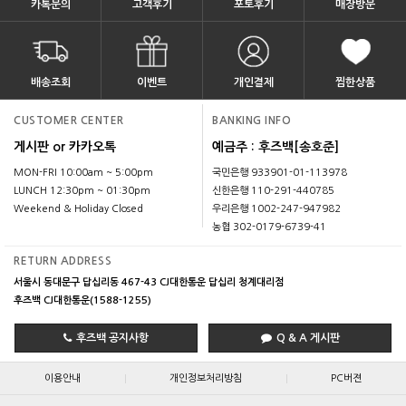
카톡문의
고객후기
포토후기
매장방문
배송조회
이벤트
개인결제
찜한상품
CUSTOMER CENTER
BANKING INFO
게시판 or 카카오톡
예금주 : 후즈백[송호준]
MON-FRI 10:00am ~ 5:00pm
국민은행 933901-01-113978
LUNCH 12:30pm ~ 01:30pm
신한은행 110-291-440785
Weekend & Holiday Closed
우리은행 1002-247-947982
농협 302-0179-6739-41
RETURN ADDRESS
서울시 동대문구 답십리동 467-43 CJ대한통운 답십리 청계대리점
후즈백 CJ대한통운(1588-1255)
후즈백 공지사항
Q & A 게시판
|
|
이용안내
개인정보처리방침
PC버젼