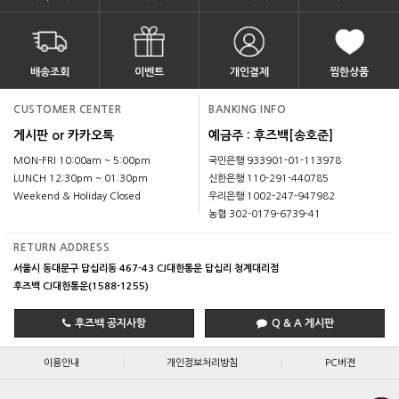
배송조회
이벤트
개인결제
찜한상품
CUSTOMER CENTER
BANKING INFO
게시판 or 카카오톡
예금주 : 후즈백[송호준]
MON-FRI 10:00am ~ 5:00pm
국민은행 933901-01-113978
LUNCH 12:30pm ~ 01:30pm
신한은행 110-291-440785
Weekend & Holiday Closed
우리은행 1002-247-947982
농협 302-0179-6739-41
RETURN ADDRESS
서울시 동대문구 답십리동 467-43 CJ대한통운 답십리 청계대리점
후즈백 CJ대한통운(1588-1255)
후즈백 공지사항
Q & A 게시판
|
|
이용안내
개인정보처리방침
PC버젼