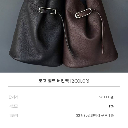
토고 벨트 버킷백 [2COLOR]
98,000
원
판매가
1%
적립금
(조건)
배송비
5만원이상 무료배송