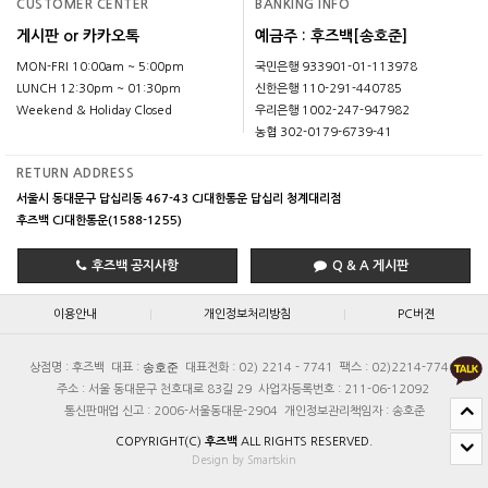
CUSTOMER CENTER
BANKING INFO
게시판 or 카카오톡
예금주 : 후즈백[송호준]
MON-FRI 10:00am ~ 5:00pm
국민은행 933901-01-113978
LUNCH 12:30pm ~ 01:30pm
신한은행 110-291-440785
Weekend & Holiday Closed
우리은행 1002-247-947982
농협 302-0179-6739-41
RETURN ADDRESS
서울시 동대문구 답십리동 467-43 CJ대한통운 답십리 청계대리점
후즈백 CJ대한통운(1588-1255)
후즈백 공지사항
Q & A 게시판
|
|
이용안내
개인정보처리방침
PC버젼
송호준
상점명 : 후즈백
대표 :
대표전화 : 02) 2214 - 7741
팩스 : 02)2214-7740
주소 : 서울 동대문구 천호대로 83길 29
사업자등록번호 : 211-06-12092
통신판매업 신고 : 2006-서울동대문-2904
개인정보관리책임자 : 송호준
COPYRIGHT(C)
후즈백
ALL RIGHTS RESERVED.