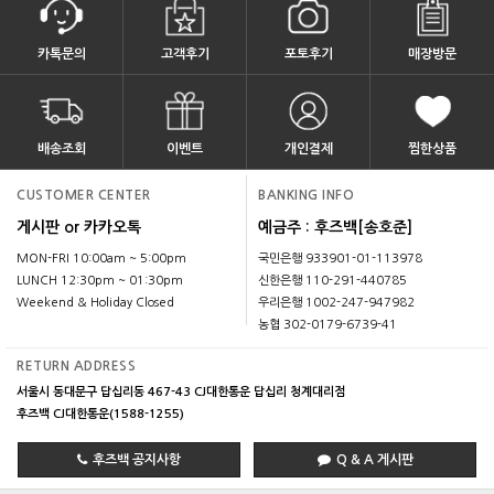
카톡문의
고객후기
포토후기
매장방문
배송조회
이벤트
개인결제
찜한상품
CUSTOMER CENTER
BANKING INFO
게시판 or 카카오톡
예금주 : 후즈백[송호준]
MON-FRI 10:00am ~ 5:00pm
국민은행 933901-01-113978
LUNCH 12:30pm ~ 01:30pm
신한은행 110-291-440785
Weekend & Holiday Closed
우리은행 1002-247-947982
농협 302-0179-6739-41
RETURN ADDRESS
서울시 동대문구 답십리동 467-43 CJ대한통운 답십리 청계대리점
후즈백 CJ대한통운(1588-1255)
후즈백 공지사항
Q & A 게시판