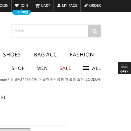
+3,000원
>
>
>
ome
IT BAG / 가죽가방
숄더백
룩 레더 볼링 숄더 [2COLOR]
R]