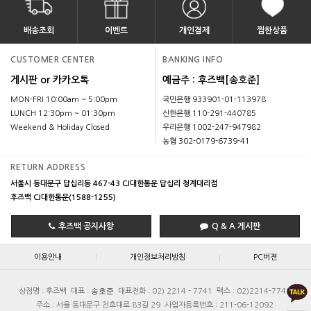
배송조회
이벤트
개인결제
찜한상품
CUSTOMER CENTER
BANKING INFO
게시판 or 카카오톡
예금주 : 후즈백[송호준]
MON-FRI 10:00am ~ 5:00pm
국민은행 933901-01-113978
LUNCH 12:30pm ~ 01:30pm
신한은행 110-291-440785
Weekend & Holiday Closed
우리은행 1002-247-947982
농협 302-0179-6739-41
RETURN ADDRESS
서울시 동대문구 답십리동 467-43 CJ대한통운 답십리 청계대리점
후즈백 CJ대한통운(1588-1255)
후즈백 공지사항
Q & A 게시판
|
|
이용안내
개인정보처리방침
PC버젼
송호준
상점명 : 후즈백
대표 :
대표전화 : 02) 2214 - 7741
팩스 : 02)2214-7740
주소 : 서울 동대문구 천호대로 83길 29
사업자등록번호 : 211-06-12092