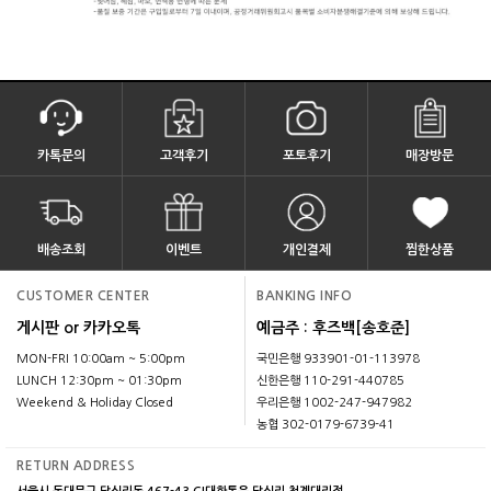
카톡문의
고객후기
포토후기
매장방문
배송조회
이벤트
개인결제
찜한상품
CUSTOMER CENTER
BANKING INFO
게시판 or 카카오톡
예금주 : 후즈백[송호준]
MON-FRI 10:00am ~ 5:00pm
국민은행 933901-01-113978
LUNCH 12:30pm ~ 01:30pm
신한은행 110-291-440785
Weekend & Holiday Closed
우리은행 1002-247-947982
농협 302-0179-6739-41
RETURN ADDRESS