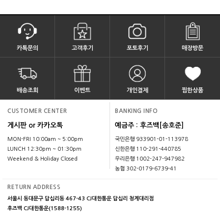
카톡문의
고객후기
포토후기
매장방문
배송조회
이벤트
개인결제
찜한상품
CUSTOMER CENTER
BANKING INFO
게시판 or 카카오톡
예금주 : 후즈백[송호준]
MON-FRI 10:00am ~ 5:00pm
국민은행 933901-01-113978
LUNCH 12:30pm ~ 01:30pm
신한은행 110-291-440785
Weekend & Holiday Closed
우리은행 1002-247-947982
농협 302-0179-6739-41
RETURN ADDRESS
서울시 동대문구 답십리동 467-43 CJ대한통운 답십리 청계대리점
후즈백 CJ대한통운(1588-1255)