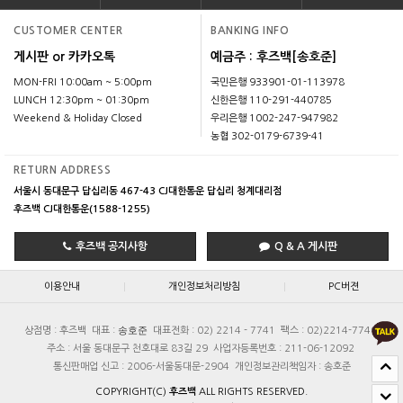
CUSTOMER CENTER
BANKING INFO
게시판 or 카카오톡
예금주 : 후즈백[송호준]
MON-FRI 10:00am ~ 5:00pm
국민은행 933901-01-113978
LUNCH 12:30pm ~ 01:30pm
신한은행 110-291-440785
Weekend & Holiday Closed
우리은행 1002-247-947982
농협 302-0179-6739-41
RETURN ADDRESS
서울시 동대문구 답십리동 467-43 CJ대한통운 답십리 청계대리점
후즈백 CJ대한통운(1588-1255)
후즈백 공지사항
Q & A 게시판
|
|
이용안내
개인정보처리방침
PC버젼
송호준
상점명 : 후즈백
대표 :
대표전화 : 02) 2214 - 7741
팩스 : 02)2214-7740
주소 : 서울 동대문구 천호대로 83길 29
사업자등록번호 : 211-06-12092
통신판매업 신고 : 2006-서울동대문-2904
개인정보관리책임자 : 송호준
COPYRIGHT(C)
후즈백
ALL RIGHTS RESERVED.