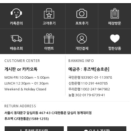
카톡문의
고객후기
포토후기
매장방문
배송조회
이벤트
개인결제
찜한상품
CUSTOMER CENTER
BANKING INFO
게시판 or 카카오톡
예금주 : 후즈백[송호준]
MON-FRI 10:00am ~ 5:00pm
국민은행 933901-01-113978
LUNCH 12:30pm ~ 01:30pm
신한은행 110-291-440785
Weekend & Holiday Closed
우리은행 1002-247-947982
농협 302-0179-6739-41
RETURN ADDRESS
서울시 동대문구 답십리동 467-43 CJ대한통운 답십리 청계대리점
후즈백 CJ대한통운(1588-1255)