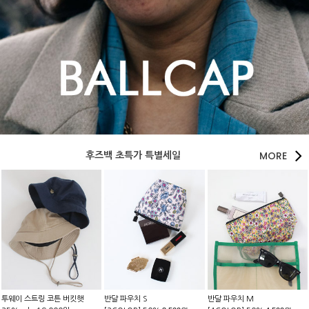
MORE
후즈백 초특가 특별세일
투웨이 스트링 코튼 버킷햇
반달 파우치 S
반달 파우치 M