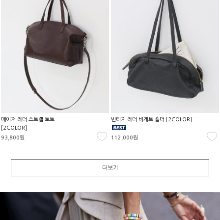
메이저 레더 스트랩 토트
빈티지 레더 바게트 숄더 [2COLOR]
[2COLOR]
93,800원
112,000원
더보기