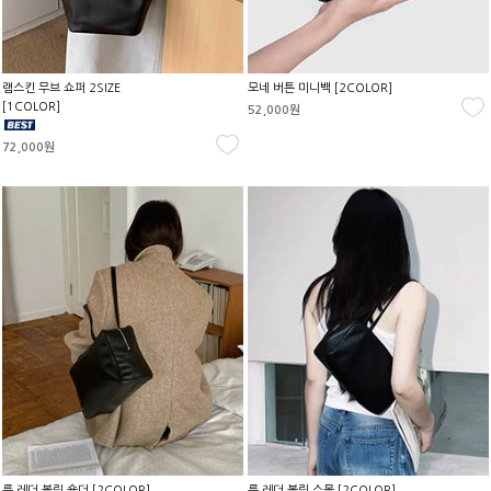
램스킨 무브 쇼퍼 2SIZE
모네 버튼 미니백 [2COLOR]
[1COLOR]
52,000원
72,000원
룩 레더 볼링 숄더 [2COLOR]
룩 레더 볼링 스몰 [2COLOR]