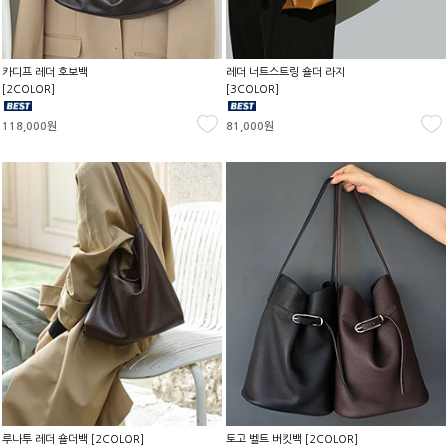
카디프 레더 호보백
레더 너트스트링 숄더 라지
[2COLOR]
[3COLOR]
118,000원
81,000원
루나투 레더 숄더백 [2COLOR]
토고 벨트 버킷백 [2COLOR]