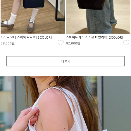
라이트 모네 스퀘어 토트백 [3COLOR]
스웨이드 페이즈 스몰 데일리백 [2COLOR]
38,000원
82,000원
더보기