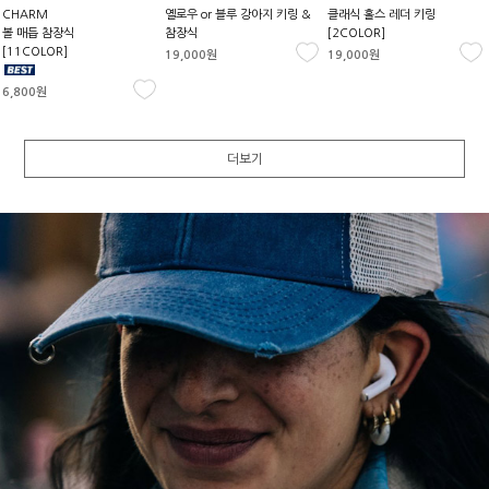
CHARM
옐로우 or 블루 강아지 키링 &
클래식 홀스 레더 키링
볼 매듭 참장식
참장식
[2COLOR]
[11COLOR]
19,000원
19,000원
6,800원
더보기