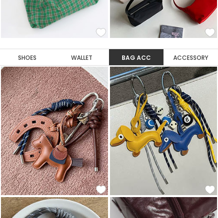
SHOES
WALLET
BAG ACC
ACCESSORY