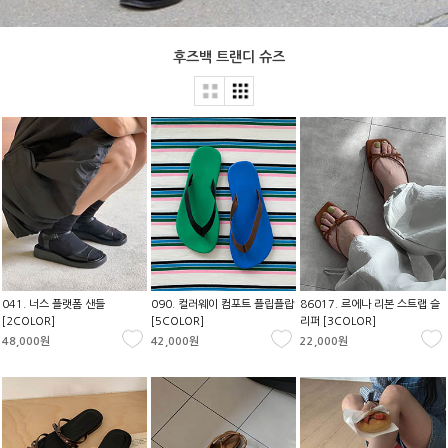
후즈백 트랜디 슈즈
041. 너스 플랫폼 샌들
090. 컬러웨이 컴포트 플립플랍
86017. 르에나 리본 스트랩 슬
[2COLOR]
[5COLOR]
리퍼 [3COLOR]
48,000원
42,000원
22,000원