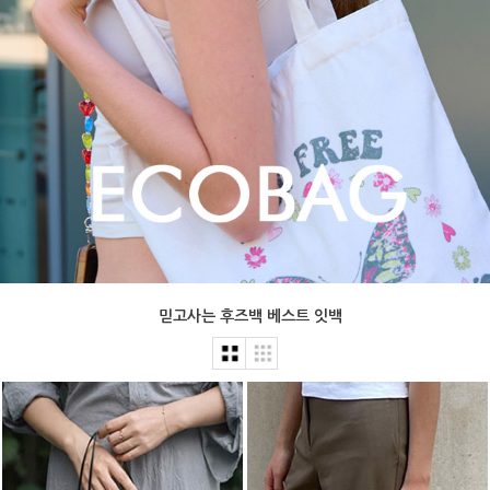
믿고사는 후즈백 베스트 잇백