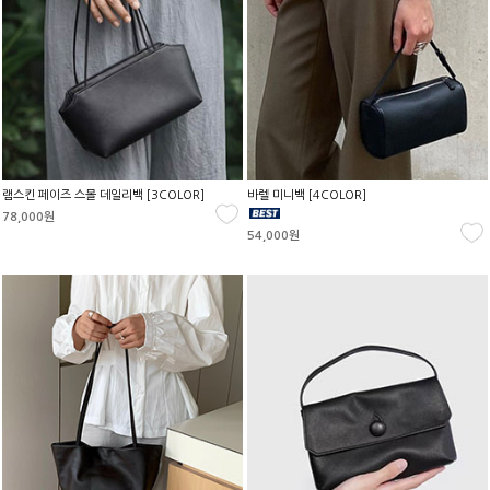
램스킨 페이즈 스몰 데일리백 [3COLOR]
바렐 미니백 [4COLOR]
78,000원
54,000원