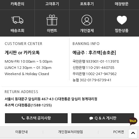
카톡문의
고객후기
포토후기
매장방문
배송조회
이벤트
개인결제
찜한상품
CUSTOMER CENTER
BANKING INFO
게시판 or 카카오톡
예금주 : 후즈백[송호준]
MON-FRI 10:00am ~ 5:00pm
국민은행 933901-01-113978
LUNCH 12:30pm ~ 01:30pm
신한은행 110-291-440785
Weekend & Holiday Closed
우리은행 1002-247-947982
농협 302-0179-6739-41
RETURN ADDRESS
서울시 동대문구 답십리동 467-43 CJ대한통운 답십리 청계대리점
후즈백 CJ대한통운(1588-1255)
후즈백 공지사항
Q & A 게시판
|
|
이용안내
개인정보처리방침
PC버젼