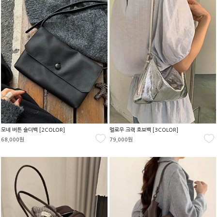
모네 버튼 숄더백 [2COLOR]
멜로우 크랙 호보백 [3COLOR]
68,000원
79,000원