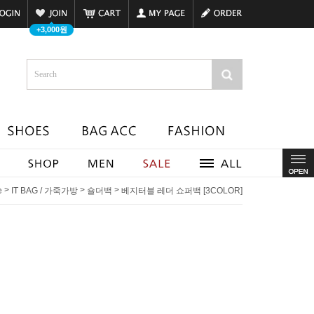
+3,000원
>
>
>
e
IT BAG / 가죽가방
숄더백
베지터블 레더 쇼퍼백 [3COLOR]