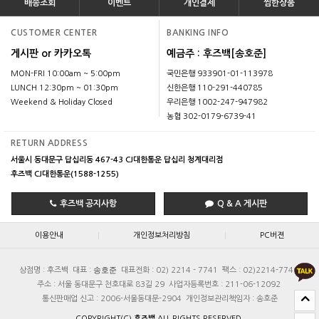
배송조회
이벤트
개인결제
찜한상품
CUSTOMER CENTER
BANKING INFO
게시판 or 카카오톡
예금주 : 후즈백[송호준]
MON-FRI 10:00am ~ 5:00pm
국민은행 933901-01-113978
LUNCH 12:30pm ~ 01:30pm
신한은행 110-291-440785
Weekend & Holiday Closed
우리은행 1002-247-947982
농협 302-0179-6739-41
RETURN ADDRESS
서울시 동대문구 답십리동 467-43 CJ대한통운 답십리 청계대리점
후즈백 CJ대한통운(1588-1255)
후즈백 공지사항
Q & A 게시판
|
|
이용안내
개인정보처리방침
PC버젼
송호준
상점명 : 후즈백
대표 :
대표전화 : 02) 2214 - 7741
팩스 : 02)2214-7740
주소 : 서울 동대문구 천호대로 83길 29
사업자등록번호 : 211-06-12092
통신판매업 신고 : 2006-서울동대문-2904
개인정보관리책임자 : 송호준
COPYRIGHT(C)
후즈백
ALL RIGHTS RESERVED.