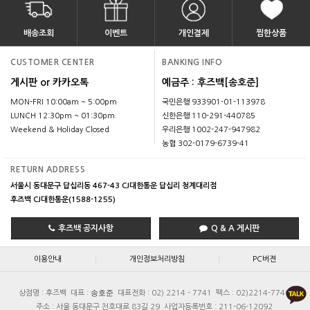
배송조회
이벤트
개인결제
찜한상품
CUSTOMER CENTER
BANKING INFO
게시판 or 카카오톡
예금주 : 후즈백[송호준]
MON-FRI 10:00am ~ 5:00pm
국민은행 933901-01-113978
LUNCH 12:30pm ~ 01:30pm
신한은행 110-291-440785
Weekend & Holiday Closed
우리은행 1002-247-947982
농협 302-0179-6739-41
RETURN ADDRESS
서울시 동대문구 답십리동 467-43 CJ대한통운 답십리 청계대리점
후즈백 CJ대한통운(1588-1255)
후즈백 공지사항
Q & A 게시판
|
|
이용안내
개인정보처리방침
PC버젼
송호준
상점명 : 후즈백
대표 :
대표전화 : 02) 2214 - 7741
팩스 : 02)2214-7740
주소 : 서울 동대문구 천호대로 83길 29
사업자등록번호 : 211-06-12092