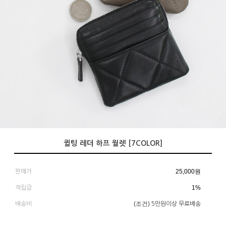
퀼팅 레더 하프 월렛 [7COLOR]
25,000
원
판매가
1%
적립금
(조건)
배송비
5만원이상 무료배송