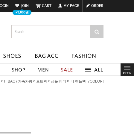
+3,000원
>
>
>
IT BAG / 가죽가방
토트백
심플 레더 미니 핸들백 [7COLOR]