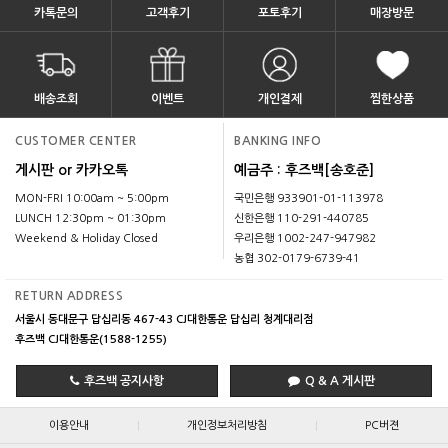
카톡문의
고객후기
포토후기
매장방문
배송조회
이벤트
개인결제
찜한상품
CUSTOMER CENTER
BANKING INFO
게시판 or 카카오톡
예금주 : 후즈백[송호준]
MON-FRI 10:00am ~ 5:00pm
국민은행 933901-01-113978
LUNCH 12:30pm ~ 01:30pm
신한은행 110-291-440785
Weekend & Holiday Closed
우리은행 1002-247-947982
농협 302-0179-6739-41
RETURN ADDRESS
서울시 동대문구 답십리동 467-43 CJ대한통운 답십리 청계대리점
후즈백 CJ대한통운(1588-1255)
후즈백 공지사항
Q & A 게시판
|
|
이용안내
개인정보처리방침
PC버젼