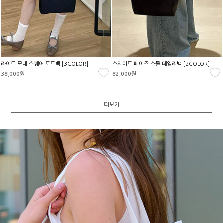
라이트 모네 스퀘어 토트백 [3COLOR]
스웨이드 페이즈 스몰 데일리백 [2COLOR]
38,000원
82,000원
더보기