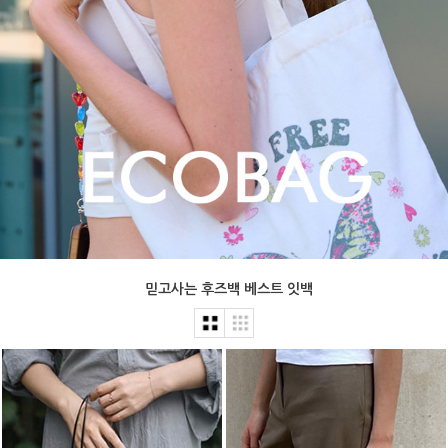
믿고사는 후즈백 베스트 잇백