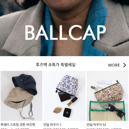
MORE
후즈백 초특가 특별세일
투웨이 스트링 코튼 버킷햇
반달 파우치 S
반달 파우치 M