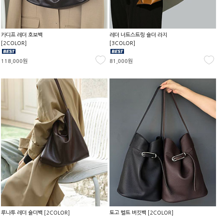
카디프 레더 호보백
레더 너트스트링 숄더 라지
[2COLOR]
[3COLOR]
118,000원
81,000원
루나투 레더 숄더백 [2COLOR]
토고 벨트 버킷백 [2COLOR]