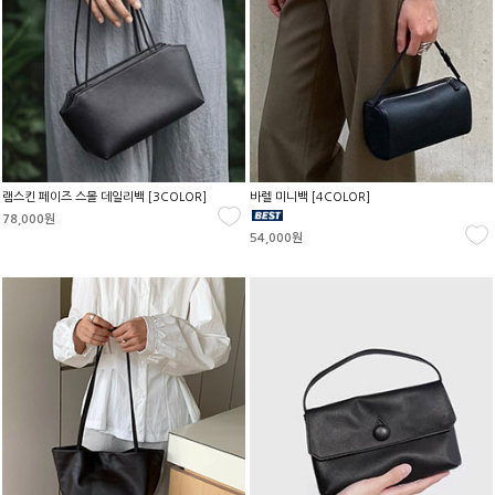
램스킨 페이즈 스몰 데일리백 [3COLOR]
바렐 미니백 [4COLOR]
78,000원
54,000원