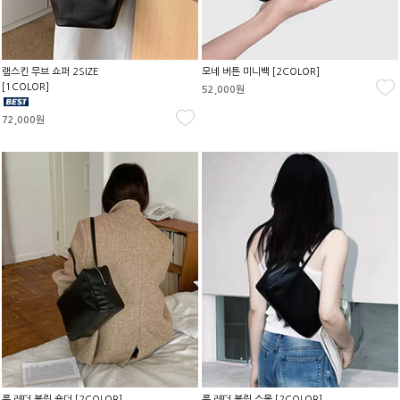
램스킨 무브 쇼퍼 2SIZE
모네 버튼 미니백 [2COLOR]
[1COLOR]
52,000원
72,000원
룩 레더 볼링 숄더 [2COLOR]
룩 레더 볼링 스몰 [2COLOR]