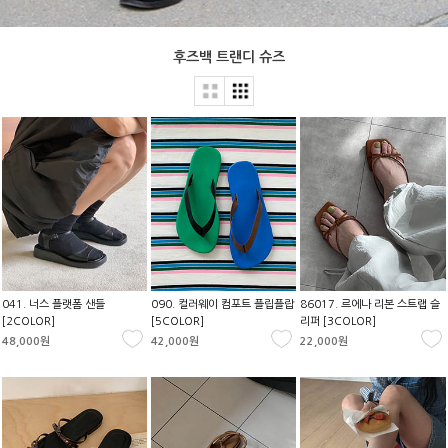
후즈백 트랜디 슈즈
041. 너스 플랫폼 샌들
090. 컬러웨이 컴포트 플립플랍
86017. 르에나 리본 스트랩 슬
[2COLOR]
[5COLOR]
리퍼 [3COLOR]
48,000원
42,000원
22,000원