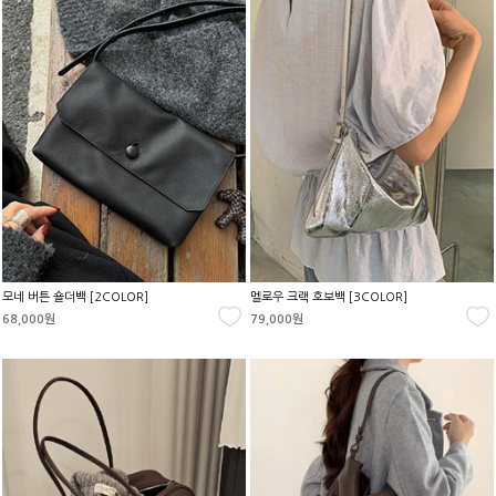
모네 버튼 숄더백 [2COLOR]
멜로우 크랙 호보백 [3COLOR]
68,000원
79,000원