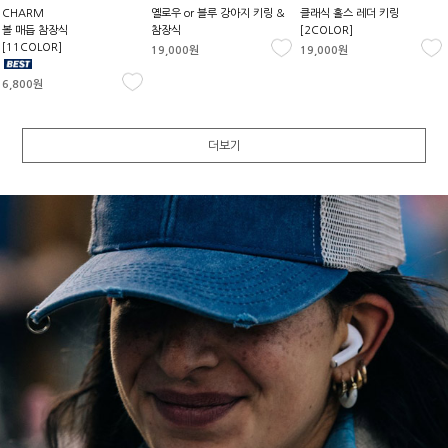
CHARM
옐로우 or 블루 강아지 키링 &
클래식 홀스 레더 키링
볼 매듭 참장식
참장식
[2COLOR]
[11COLOR]
19,000원
19,000원
6,800원
더보기