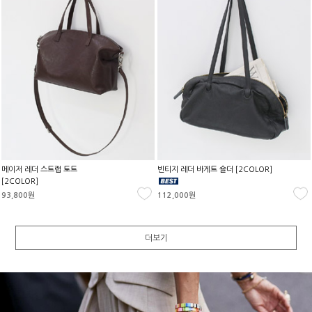
메이저 레더 스트랩 토트
빈티지 레더 바게트 숄더 [2COLOR]
[2COLOR]
93,800원
112,000원
더보기