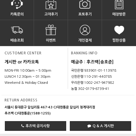
카톡문의
고객후기
포토후기
매장방문
배송조회
이벤트
개인결제
찜한상품
CUSTOMER CENTER
BANKING INFO
게시판 or 카카오톡
예금주 : 후즈백[송호준]
MON-FRI 10:00am ~ 5:00pm
국민은행 933901-01-113978
LUNCH 12:30pm ~ 01:30pm
신한은행 110-291-440785
Weekend & Holiday Closed
우리은행 1002-247-947982
농협 302-0179-6739-41
RETURN ADDRESS
서울시 동대문구 답십리동 467-43 CJ대한통운 답십리 청계대리점
후즈백 CJ대한통운(1588-1255)
후즈백 공지사항
Q & A 게시판