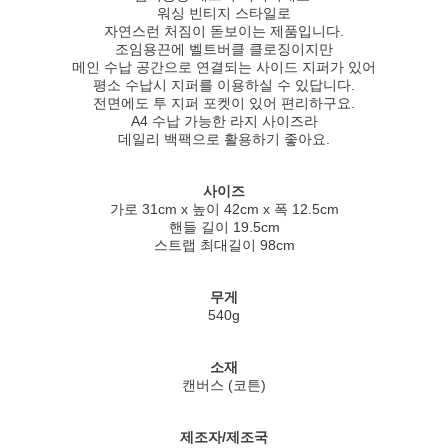
워싱 빈티지 스타일로
자연스런 처짐이 돋보이는 제품입니다.
조임용끈에 벨트버클 클로징이지만
메인 수납 공간으로 연결되는 사이드 지퍼가 있어
평소 수납시 지퍼를 이용하실 수 있답니다.
전면에도 투 지퍼 포켓이 있어 편리하구요.
A4 수납 가능한 라지 사이즈라
데일리 백팩으로 활용하기 좋아요.
사이즈
가로 31cm x 높이 42cm x 폭 12.5cm
핸들 길이 19.5cm
스트랩 최대길이 98cm
무게
540g
소재
캔버스 (코튼)
제조자/제조국