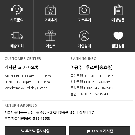
카톡문의
고객후기
포토후기
매장방문
배송조회
이벤트
개인결제
찜한상품
CUSTOMER CENTER
BANKING INFO
게시판 or 카카오톡
예금주 : 후즈백[송호준]
MON-FRI 10:00am ~ 5:00pm
국민은행 933901-01-113978
LUNCH 12:30pm ~ 01:30pm
신한은행 110-291-440785
Weekend & Holiday Closed
우리은행 1002-247-947982
농협 302-0179-6739-41
RETURN ADDRESS
서울시 동대문구 답십리동 467-43 CJ대한통운 답십리 청계대리점
후즈백 CJ대한통운(1588-1255)
후즈백 공지사항
Q & A 게시판