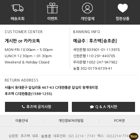
배송조회
이벤트
개인결제
찜한상품
CUSTOMER CENTER
BANKING INFO
게시판 or 카카오톡
예금주 : 후즈백[송호준]
MON-FRI 10:00am ~ 5:00pm
국민은행 933901-01-113978
LUNCH 12:30pm ~ 01:30pm
신한은행 110-291-440785
Weekend & Holiday Closed
우리은행 1002-247-947982
농협 302-0179-6739-41
RETURN ADDRESS
서울시 동대문구 답십리동 467-43 CJ대한통운 답십리 청계대리점
후즈백 CJ대한통운(1588-1255)
후즈백 공지사항
Q & A 게시판
|
|
이용안내
개인정보처리방침
PC버젼
송호준
상점명 : 후즈백
대표 :
대표전화 : 02) 2214 - 7741
팩스 : 02)2214-7740